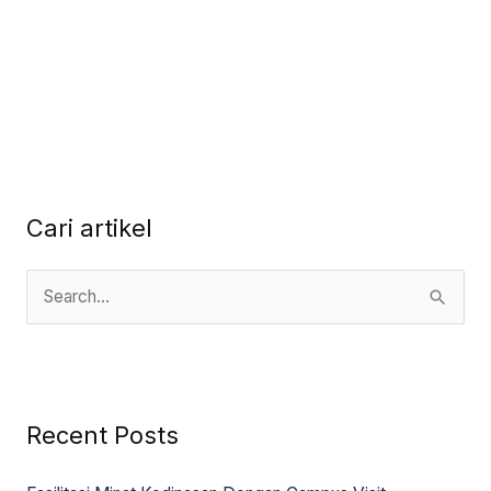
Cari artikel
S
e
a
r
Recent Posts
c
h