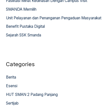
Fasilitasi Minat Kedinasan Dengan Campus Visit
f
SMANDA Memilih
o
Unit Pelayanan dan Penanganan Pengaduan Masyarakat
r
:
Benefit Pustaka Digital
Sejarah SSK Smanda
Categories
Berita
Esensi
HUT SMAN 2 Padang Panjang
Sertijab