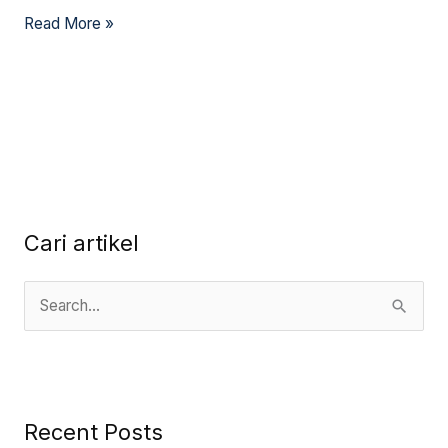
Read More »
Cari artikel
S
e
a
r
Recent Posts
c