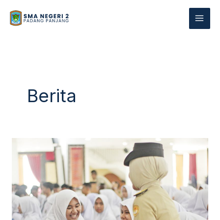
Skip
to
content
Berita
Fasilitasi
Minat
Kedinasan
Dengan
Campus
Visit