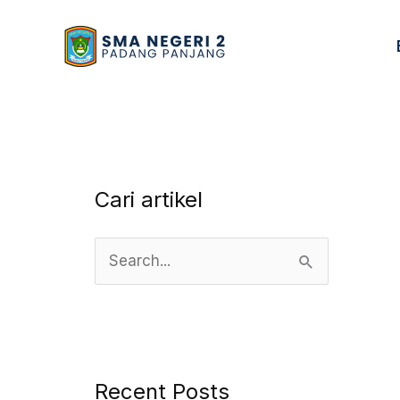
Skip
to
content
Cari artikel
S
e
a
r
c
Recent Posts