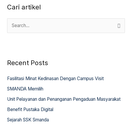
Cari artikel
S
e
a
r
Recent Posts
c
h
Fasilitasi Minat Kedinasan Dengan Campus Visit
f
SMANDA Memilih
o
Unit Pelayanan dan Penanganan Pengaduan Masyarakat
r
:
Benefit Pustaka Digital
Sejarah SSK Smanda