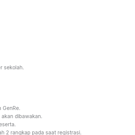
r sekolah.
n GenRe.
g akan dibawakan.
eserta.
 2 rangkap pada saat registrasi.